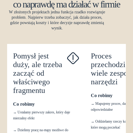
co naprawdę ma działać w firmie
W złożonych projektach jedna funkcja rzadko rozwiązuje
problem. Najpierw trzeba zobaczyć, jak działa proces,
gdzie powstają koszty i które decyzje naprawdę zmienią
wynik.
Pomysł jest
Proces
duży, ale trzeba
przechodzi p
zacząć od
wiele zespoł
właściwego
narzędzi
fragmentu
Co robimy
Co robimy
→
Mapujemy proces, dane, wy
odpowiedzialne
→
Ustalamy pierwszy zakres, który daje
mierzalny efekt
→
Oddzielamy rzeczy koniecz
które mogą poczekać
→
Dzielimy pracę na etapy możliwe do