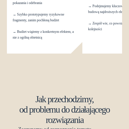
pokazania i odebrania
→
Podejmujemy kluczowe de
budową najdroższych elemen
→
Szybko prototypujemy ryzykowne
fragmenty, zanim pochłoną budżet
→
Zespół wie, co powstaje, po
kolejności
→
Budżet wiążemy z konkretnym efektem, a
nie z ogólną obietnicą
Jak przechodzimy,
od problemu do działającego
rozwiązania