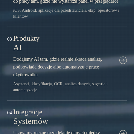
do pracy tam, gdzie nie wystarcza panel w przeglądarce
iOS, Android, aplikacje dla przedstawicieli, ekip, operatorów i
klientów
Produkty
03
AI
Dodajemy AI tam, gdzie realnie skraca analizę,
podpowiada decyzje albo automatyzuje pracę
użytkownika
Asystenci, klasyfikacja, OCR, analiza danych, sugestie i
automatyzacje
Integracje
04
Systemów
Usuwamy ręczne przeklejanie danych między