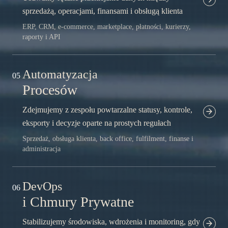
sprzedażą, operacjami, finansami i obsługą klienta
ERP, CRM, e-commerce, marketplace, płatności, kurierzy,
raporty i API
Automatyzacja
05
Procesów
Zdejmujemy z zespołu powtarzalne statusy, kontrole,
eksporty i decyzje oparte na prostych regułach
Sprzedaż, obsługa klienta, back office, fulfilment, finanse i
administracja
DevOps
06
i Chmury Prywatne
Stabilizujemy środowiska, wdrożenia i monitoring, gdy