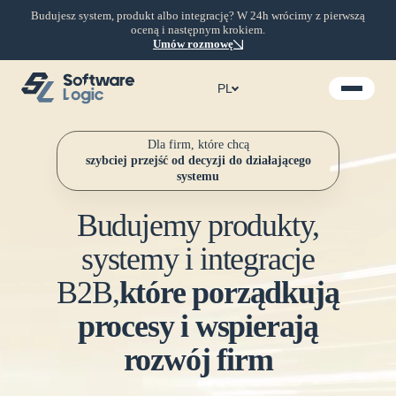
Budujesz system, produkt albo integrację? W 24h wrócimy z pierwszą
oceną i następnym krokiem.
Umów rozmowę
PL
Dla firm, które chcą
szybciej przejść od decyzji do działającego
systemu
Budujemy produkty,
systemy i integracje
B2B,
które porządkują
procesy i wspierają
rozwój firm