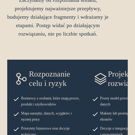
Zaczynamy od rozpoznania tematu,
projektujemy najważniejsze przepływy,
budujemy działające fragmenty i wdrażamy je
etapami. Postęp widać po działającym
rozwiązaniu, nie po liczbie spotkań.
Rozpoznanie
Projekt
celu i ryzyk
rozwiąz
Rozmowy z osobami, które znają proces,
Prosty model procesu i
produkt i użytkowników
danych
Mapa narzędzi, danych, wyjątków i
Makiety lub prototyp na
ręcznej pracy
ekranów
Priorytety biznesowe oraz decyzje
Decyzje o integracjach,
techniczne
i uprawnieniach