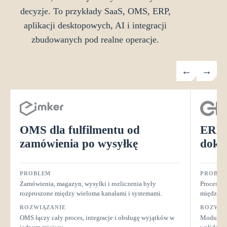
decyzje. To przykłady SaaS, OMS, ERP,
aplikacji desktopowych, AI i integracji
zbudowanych pod realne operacje.
←
→
OMS dla fulfilmentu
od
ERP 
zamówienia po wysyłkę
doku
PROBLEM
PROBLE
Zamówienia, magazyn, wysyłki i rozliczenia były
Procesy, 
rozproszone między wieloma kanałami i systemami.
między dz
ROZWIĄZANIE
ROZWIĄ
OMS łączy cały proces, integracje i obsługę wyjątków w
Modułowy