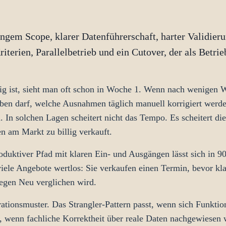
engem Scope, klarer Datenführerschaft, harter Validie
terien, Parallelbetrieb und ein Cutover, der als Betrie
ig ist, sieht man oft schon in Woche 1. Wenn nach wenigen 
iben darf, welche Ausnahmen täglich manuell korrigiert wer
n. In solchen Lagen scheitert nicht das Tempo. Es scheitert d
n am Markt zu billig verkauft.
roduktiver Pfad mit klaren Ein- und Ausgängen lässt sich in 9
iele Angebote wertlos: Sie verkaufen einen Termin, bevor kl
gegen Neu verglichen wird.
tionsmuster. Das Strangler-Pattern passt, wenn sich Funktiona
g, wenn fachliche Korrektheit über reale Daten nachgewiese