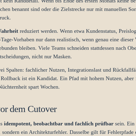
ist kein Randdetail. Wenn bis Ende des ersten Monats keine bel
en benannt sind oder die Zielstrecke nur mit manuellen Sonder
ruck.
Wahrheit
reduziert werden. Wenn etwa Kundenstatus, Preislog
Tage-Vorhaben nur dann realistisch, wenn genau eine dieser 
gebunden bleiben. Viele Teams schneiden stattdessen nach Obe
ntscheidungen, nicht nur Masken.
rei Spalten: fachlicher Nutzen, Integrationslast und Rückfallf
m Rollback ist ein Kandidat. Ein Pfad mit hohem Nutzen, abe
Nüchternheit spart Wochen.
vor dem Cutover
ss
idempotent, beobachtbar und fachlich prüfbar
sein. Ein
 sondern ein Architekturfehler. Dasselbe gilt für Fehlerpfade