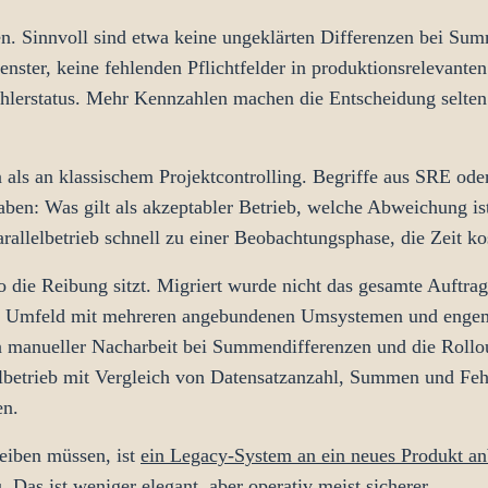
n. Sinnvoll sind etwa keine ungeklärten Differenzen bei Su
enster, keine fehlenden Pflichtfelder in produktionsrelevante
hlerstatus. Mehr Kennzahlen machen die Entscheidung selten 
n als an klassischem Projektcontrolling. Begriffe aus SRE ode
ben: Was gilt als akzeptabler Betrieb, welche Abweichung is
allelbetrieb schnell zu einer Beobachtungsphase, die Zeit kos
o die Reibung sitzt. Migriert wurde nicht das gesamte Auftra
 Umfeld mit mehreren angebundenen Umsystemen und engem 
ten manueller Nacharbeit bei Summendifferenzen und die Roll
elbetrieb mit Vergleich von Datensatzanzahl, Summen und Feh
en.
eiben müssen, ist
ein Legacy-System an ein neues Produkt a
 Das ist weniger elegant, aber operativ meist sicherer.