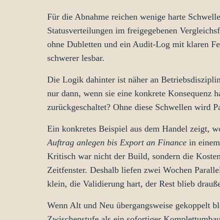
Für die Abnahme reichen wenige harte Schwelle
Statusverteilungen im freigegebenen Vergleichsf
ohne Dubletten und ein Audit-Log mit klaren Fe
schwerer lesbar.
Die Logik dahinter ist näher an Betriebsdiszipli
nur dann, wenn sie eine konkrete Konsequenz ha
zurückgeschaltet? Ohne diese Schwellen wird Par
Ein konkretes Beispiel aus dem Handel zeigt, w
Auftrag anlegen bis Export an Finance
in einem
Kritisch war nicht der Build, sondern die Kos
Zeitfenster. Deshalb liefen zwei Wochen Parall
klein, die Validierung hart, der Rest blieb drauß
Wenn Alt und Neu übergangsweise gekoppelt bl
Zwischenstufe als ein sofortiger Komplettumbau.