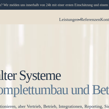
on? Wir melden uns innerhalb von 24h mit einer ersten Einschätzung und einem 
Leistungen
Referenzen
Kont
lter Systeme
omplettumbau und Bet
ionieren, aber Vertrieb, Betrieb, Integrationen, Reporting, Si