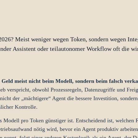
026? Meist weniger wegen Token, sondern wegen Integr
ender Assistent oder teilautonomer Workflow oft die wi
t Geld meist nicht beim Modell, sondern beim falsch ver
ieb verspricht, obwohl Prozessregeln, Datenzugriffe und Fr
b nicht der „mächtigere“ Agent die bessere Investition, sondern
licher Kontrolle.
s Modell pro Token günstiger ist. Entscheidend ist, welchen F
Betriebsaufwand nötig wird, bevor ein Agent produktiv arbeiten
nennt, folgt einer anderen Kostenlogik als ein Agent, der Dat