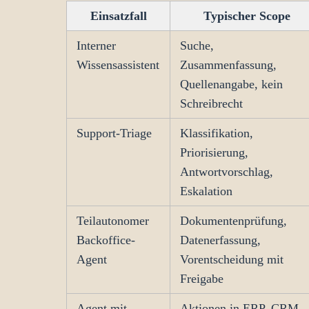
Einsatzfall
Typischer Scope
Interner
Suche,
Wissensassistent
Zusammenfassung,
Quellenangabe, kein
Schreibrecht
Support-Triage
Klassifikation,
Priorisierung,
Antwortvorschlag,
Eskalation
Teilautonomer
Dokumentenprüfung,
Backoffice-
Datenerfassung,
Agent
Vorentscheidung mit
Freigabe
Agent mit
Aktionen in ERP, CRM