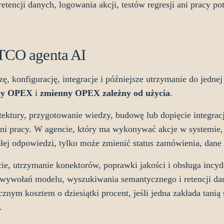
retencji danych, logowania akcji, testów regresji ani pracy p
 TCO agenta AI
, konfigurację, integracje i późniejsze utrzymanie do jedne
ały OPEX
i
zmienny OPEX zależny od użycia
.
ektury, przygotowanie wiedzy, budowę lub dopięcie integracji
ni pracy. W agencie, który ma wykonywać akcje w systemie, 
 złej odpowiedzi, tylko może zmienić status zamówienia, dane 
rcie, utrzymanie konektorów, poprawki jakości i obsługa in
y wywołań modelu, wyszukiwania semantycznego i retencji d
znym kosztem o dziesiątki procent, jeśli jedna zakłada tanią 
.