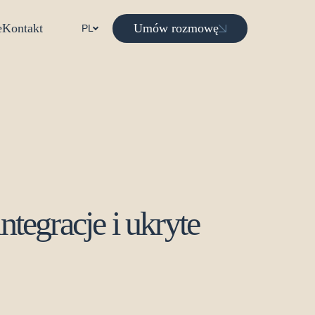
Umów rozmowę
e
Kontakt
PL
ntegracje i ukryte