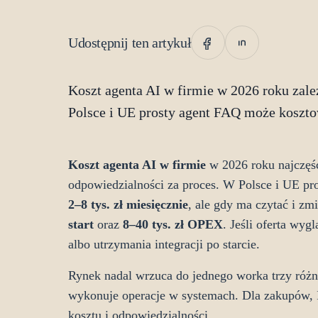
Udostępnij ten artykuł
Koszt agenta AI w firmie w 2026 roku zależ
Polsce i UE prosty agent FAQ może kosztow
Koszt agenta AI w firmie
w 2026 roku najczęści
odpowiedzialności za proces. W Polsce i UE pr
2–8 tys. zł miesięcznie
, ale gdy ma czytać i z
start
oraz
8–40 tys. zł OPEX
. Jeśli oferta wy
albo utrzymania integracji po starcie.
Rynek nadal wrzuca do jednego worka trzy różn
wykonuje operacje w systemach. Dla zakupów, IT
kosztu i odpowiedzialności.