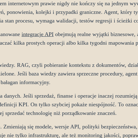
em internetowym prawie nigdy nie kończy się na jednym wy
eń, ponowienia, kolejki i przypadki graniczne. Agent, który ty
ia stan procesu, wymaga walidacji, testów regresji i ścieżki co
planowane
integracje API
obejmują realne wyjątki biznesowe, a
zać kilka prostych operacji albo kilka tygodni mapowania p
wiedzy. RAG, czyli pobieranie kontekstu z dokumentów, dzia
ielone. Jeśli baza wiedzy zawiera sprzeczne procedury, agent
 bałagan informacyjny.
danych. Jeśli sprzedaż, finanse i operacje inaczej rozumieją
efinicji KPI. On tylko szybciej pokaże niespójność. To ozna
wiej sprzedać technologię niż porządkowanie znaczeń.
 Zmieniają się modele, wersje API, polityki bezpieczeństwa,
 nie tylko infrastrukturę, ale też monitoring jakości, popra