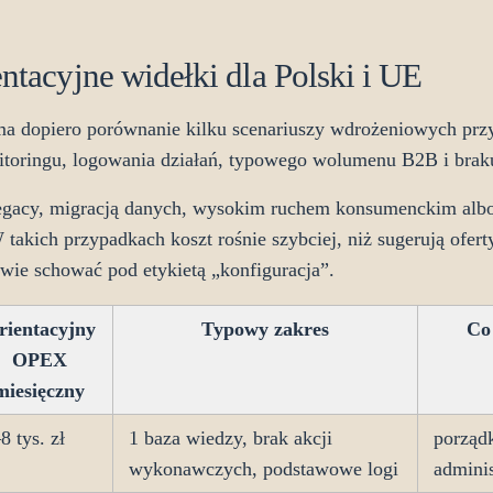
entacyjne widełki dla Polski i UE
ma dopiero porównanie kilku scenariuszy wdrożeniowych prz
toringu, logowania działań, typowego wolumenu B2B i braku
 legacy, migracją danych, wysokim ruchem konsumenckim al
 takich przypadkach koszt rośnie szybciej, niż sugerują ofer
ciwie schować pod etykietą „konfiguracja”.
rientacyjny
Typowy zakres
Co 
OPEX
miesięczny
8 tys. zł
1 baza wiedzy, brak akcji
porządk
wykonawczych, podstawowe logi
adminis