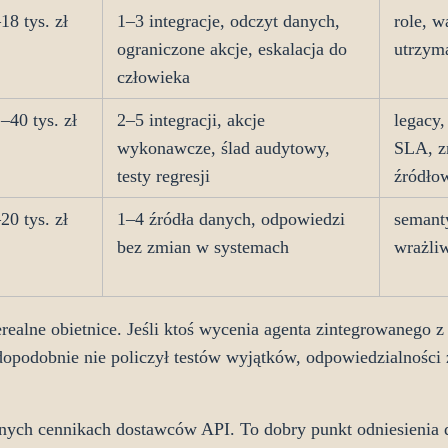
18 tys. zł
1–3 integracje, odczyt danych,
role, w
ograniczone akcje, eskalacja do
utrzym
człowieka
–40 tys. zł
2–5 integracji, akcje
legacy,
wykonawcze, ślad audytowy,
SLA, z
testy regresji
źródło
20 tys. zł
1–4 źródła danych, odpowiedzi
semant
bez zmian w systemach
wrażliw
nierealne obietnice. Jeśli ktoś wycenia agenta zintegrowanego
opodobnie nie policzył testów wyjątków, odpowiedzialności z
ch cennikach dostawców API. To dobry punkt odniesienia dl