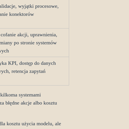
alidacje, wyjątki procesowe,
anie konektorów
 cofanie akcji, uprawnienia,
miany po stronie systemów
wych
yka KPI, dostęp do danych
ych, retencja zapytań
 z kilkoma systemami
a błędne akcje albo kosztu
a kosztu użycia modelu, ale