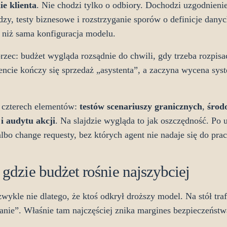
ie klienta
. Nie chodzi tylko o odbiory. Dochodzi uzgodnien
dzy, testy biznesowe i rozstrzyganie sporów o definicje dany
 niż sama konfiguracja modelu.
ec: budżet wygląda rozsądnie do chwili, gdy trzeba rozpisać 
ncie kończy się sprzedaż „asystenta”, a zaczyna wycena sys
 czterech elementów:
testów scenariuszy granicznych
,
środ
i audytu akcji
. Na slajdzie wygląda to jak oszczędność. Po
bo change requesty, bez których agent nie nadaje się do pra
 gdzie budżet rośnie najszybciej
zwykle nie dlatego, że ktoś odkrył droższy model. Na stół tra
anie”. Właśnie tam najczęściej znika margines bezpieczeństw