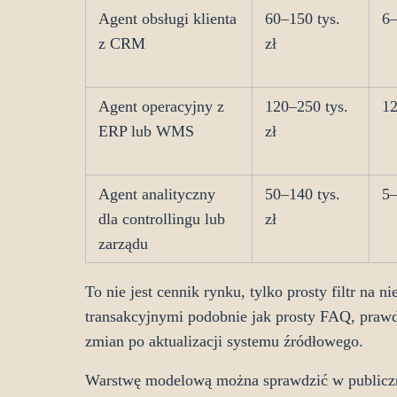
Agent obsługi klienta
60–150 tys.
6–
z CRM
zł
Agent operacyjny z
120–250 tys.
12
ERP lub WMS
zł
Agent analityczny
50–140 tys.
5–
dla controllingu lub
zł
zarządu
To nie jest cennik rynku, tylko prosty filtr na 
transakcyjnymi podobnie jak prosty FAQ, prawd
zmian po aktualizacji systemu źródłowego.
Warstwę modelową można sprawdzić w publiczny