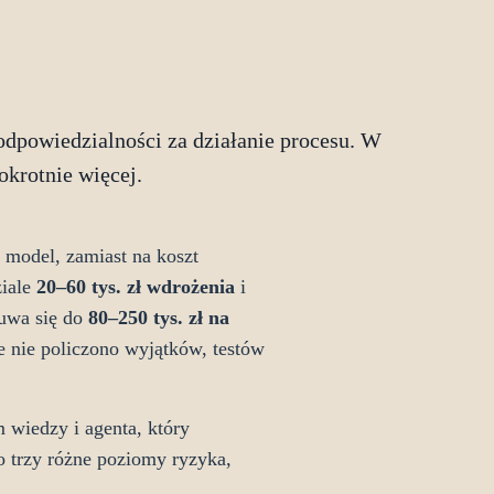
 odpowiedzialności za działanie procesu. W
okrotnie więcej.
a model, zamiast na koszt
ziale
20–60 tys. zł wdrożenia
i
suwa się do
80–250 tys. zł na
le nie policzono wyjątków, testów
 wiedzy i agenta, który
o trzy różne poziomy ryzyka,