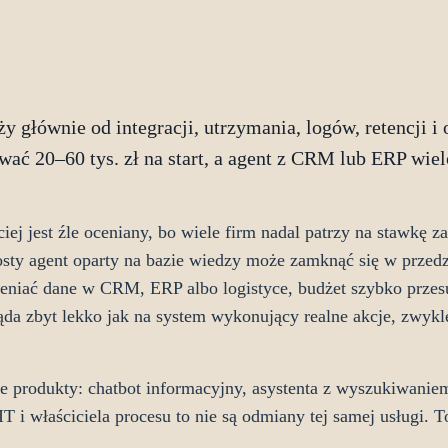
y głównie od integracji, utrzymania, logów, retencji i
ać 20–60 tys. zł na start, a agent z CRM lub ERP wiel
ej jest źle oceniany, bo wiele firm nadal patrzy na stawkę z
osty agent oparty na bazie wiedzy może zamknąć się w przed
mieniać dane w CRM, ERP albo logistyce, budżet szybko prze
gląda zbyt lekko jak na system wykonujący realne akcje, zwyk
e produkty: chatbot informacyjny, asystenta z wyszukiwaniem
 i właściciela procesu to nie są odmiany tej samej usługi. T