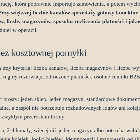
grację, która poprawnie importuje zamówienia, a potem wycho
Przy większej liczbie kanałów sprzedaży gotowy konektor b
ów, liczby magazynów, sposobu rozliczania płatności i jak
źniej w operacji.
 bez kosztownej pomyłki
trzy kryteria: liczba kanałów, liczba magazynów i liczba w
e reguły rezerwacji, odroczone płatności, osobne cenniki B2
t prosty: jeden sklep, jeden magazyn, standardowe dokumenty
ne, a zespół nie potrzebuje rozbudowanych logów ani kole
est zwykłym przerostem formy.
ię 2-4 kanały, więcej niż jeden magazyn albo potrzeba walid
lenie kolejek, logiki błędów, idempotencji i mapowania od s