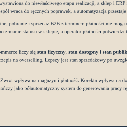
wystawiona do niewłaściwego etapu realizacji, a sklep i ER
pół wraca do ręcznych poprawek, a automatyzacja przestaje
line, pobranie i sprzedaż B2B z terminem płatności nie mogą
 zmianie statusu w sklepie, a operator płatności potwierdzi tr
ommerce liczy się
stan fizyczny
,
stan dostępny
i
stan publi
rzepis na overselling. Lepszy jest stan sprzedażowy po uwzgl
. Zwrot wpływa na magazyn i płatność. Korekta wpływa na do
 kończy jako półautomatyczny system do generowania pracy rę