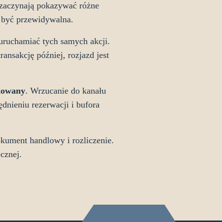
P zaczynają pokazywać różne
 być przewidywalna.
 uruchamiać tych samych akcji.
ansakcję później, rozjazd jest
kowany
. Wrzucanie do kanału
ędnieniu rezerwacji i bufora
kument handlowy i rozliczenie.
cznej.