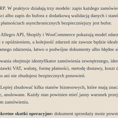
P. W praktyce działają trzy modele: zapis każdego zamówieni
i albo zapis do bufora z dodatkową walidacją danych i stan
płatnościach asynchronicznych bezpieczniejszy jest bufor.
je Allegro API, Shopify i WooCommerce pokazują model zda
 z opóźnieniem, a kolejność zdarzeń nie zawsze będzie idea
samego zdarzenia, łatwo o podwójne dokumenty albo błędne ak
ia obejmuje identyfikator zamówienia zewnętrznego, identy
stawki VAT, walutę, formę płatności, metodę dostawy, koszt d
ędu ani nie zbudujesz bezpiecznych ponowień.
Lepiej zbudować kilka stanów biznesowych, które mają znacz
e, anulowane. Każdy stan powinien mieć jasny warunek przejś
ym zamówieniu.
retne skutki operacyjne:
dokument sprzedaży może powst