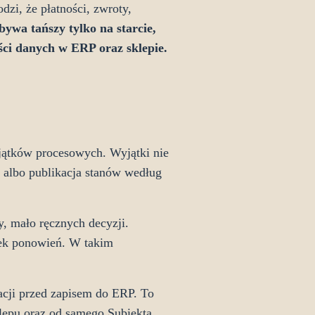
dzi, że płatności, zwroty,
ywa tańszy tylko na starcie,
ości danych w ERP oraz sklepie.
yjątków procesowych. Wyjątki nie
B albo publikacja stanów według
, mało ręcznych decyzji.
jek ponowień. W takim
acji przed zapisem do ERP. To
klepu oraz od samego Subiekta.