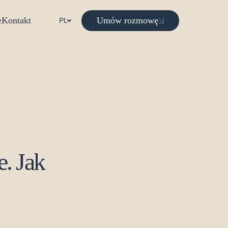
Umów rozmowę
e
Kontakt
PL
. Jak