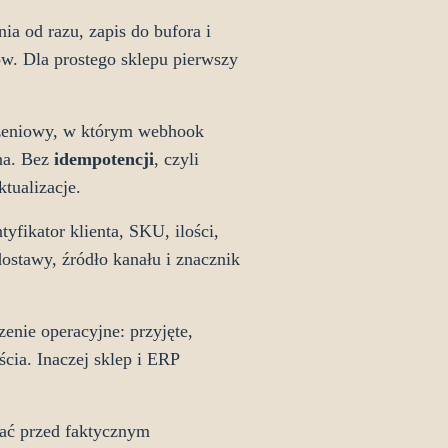
a od razu, zapis do bufora i
ów. Dla prostego sklepu pierwszy
rzeniowy, w którym webhook
lna. Bez
idempotencji
, czyli
tualizacje.
fikator klienta, SKU, ilości,
ostawy, źródło kanału i znacznik
enie operacyjne: przyjęte,
cia. Inaczej sklep i ERP
ać przed faktycznym