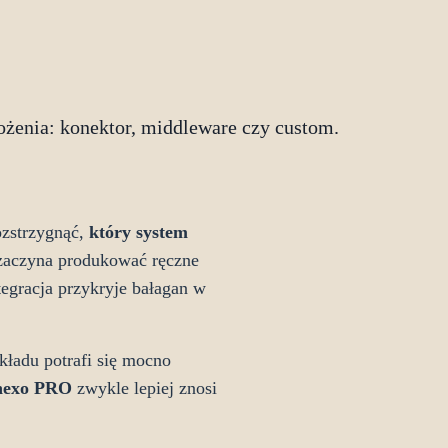
żenia: konektor, middleware czy custom.
ozstrzygnąć,
który system
r zaczyna produkować ręczne
egracja przykryje bałagan w
kładu potrafi się mocno
nexo PRO
zwykle lepiej znosi