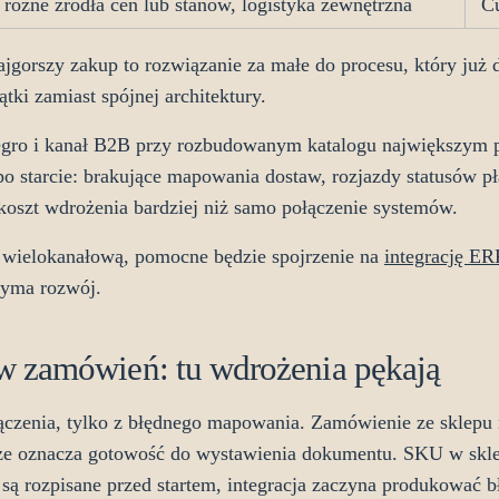
różne źródła cen lub stanów, logistyka zewnętrzna
C
ajgorszy zakup to rozwiązanie za małe do procesu, który już 
ki zamiast spójnej architektury.
llegro i kanał B2B przy rozbudowanym katalogu największym 
o starcie: brakujące mapowania dostaw, rozjazdy statusów p
 koszt wdrożenia bardziej niż samo połączenie systemów.
aż wielokanałową, pomocne będzie spojrzenie na
integrację E
zyma rozwój.
w zamówień: tu wdrożenia pękają
łączenia, tylko z błędnego mapowania. Zamówienie ze sklepu 
ze oznacza gotowość do wystawienia dokumentu. SKU w skle
ie są rozpisane przed startem, integracja zaczyna produkować 