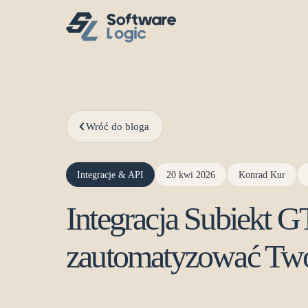
Wróć do bloga
Integracje & API
20 kwi 2026
Konrad Kur
Integracja Subiekt 
zautomatyzować Twó