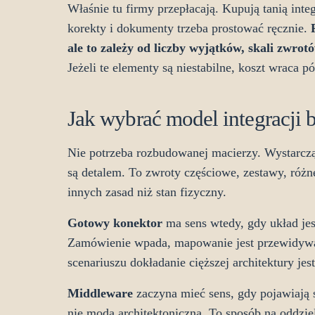
Właśnie tu firmy przepłacają. Kupują tanią inte
korekty i dokumenty trzeba prostować ręcznie.
ale to zależy od liczby wyjątków, skali zwrot
Jeżeli te elementy są niestabilne, koszt wraca pó
Jak wybrać model integracji
Nie potrzeba rozbudowanej macierzy. Wystarczą 
są detalem. To zwroty częściowe, zestawy, różn
innych zasad niż stan fizyczny.
Gotowy konektor
ma sens wtedy, gdy układ jes
Zamówienie wpada, mapowanie jest przewidywal
scenariuszu dokładanie cięższej architektury j
Middleware
zaczyna mieć sens, gdy pojawiają s
nie moda architektoniczna. To sposób na oddzie