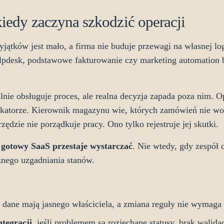
kiedy zaczyna szkodzić operacji
yjątków jest mało, a firma nie buduje przewagi na własnej log
pdesk, podstawowe fakturowanie czy marketing automation 
alnie obsługuje proces, ale realna decyzja zapada poza nim. 
katorze. Kierownik magazynu wie, których zamówień nie wol
ędzie nie porządkuje pracy. Ono tylko rejestruje jej skutki.
 gotowy SaaS przestaje wystarczać
. Nie wtedy, gdy zespół 
cznego uzgadniania stanów.
ie, dane mają jasnego właściciela, a zmiana reguły nie wymag
tegracji
, jeśli problemem są rozjechane statusy, brak walida