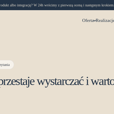
rodukt albo integrację? W 24h wrócimy z pierwszą oceną i następnym krokiem
Oferta
Realizacj
zytania
rzestaje wystarczać i war