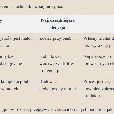
ystemu, rachunek już się nie spina.
y
Najrozsądniejsza
decyzja
yjątków jest mało,
Zostać przy SaaS
Własny moduł do
zadko
bez wyraźnej po
ę między
Dobudować
Największy pro
 obsługiwane
warstwę workflow
nie w samych e
i integracji
 kompletacji lub
Budować
Proces jest częś
ię w modelu
dedykowany moduł
powinien zależe
produktu
 najpierw rozpisz przepływy i właścicieli danych podobnie jak