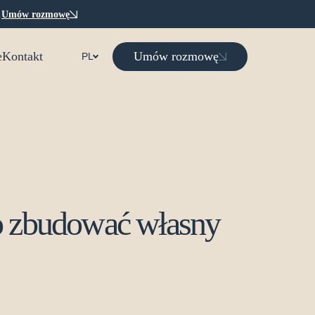
.
Umów rozmowę
Umów rozmowę
e
Kontakt
PL
to zbudować własny