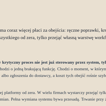
ma coraz więcej płaci za obejścia: ręczne poprawki, kru
zystkiego od zera, tylko przejąć własną warstwę workf
krytyczny proces nie jest już sterowany przez system, tyl
hodzi o jedną brakującą funkcję. Chodzi o moment, w który
lbo zgłoszenia do dostawcy, a koszt tych obejść rośnie szybc
j platformy od zera. W wielu firmach wystarczy przejąć tylk
 zmian. Pełna wymiana systemu bywa przesadą. Trwanie przy