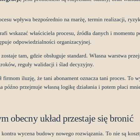
procesu wpływa bezpośrednio na marżę, termin realizacji, ryzy
otrafi wskazać właściciela procesu, źródła danych i momentu p
ępuje odpowiedzialności organizacyjnej.
 zostaje tam, gdzie obsługuje standard. Własna warstwa prze
roków, reguły walidacji i ślad decyzyjny.
 firmom iluzję, że tani abonament oznacza tani proces. To
a późno przejmuje własną logikę działania i potem płaci mniej
m obecny układ przestaje się bronić
kontra wycena budowy nowego rozwiązania. To nie są koszty 