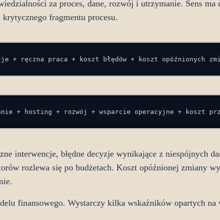
powiedzialności za proces, dane, rozwój i utrzymanie. Sens m
a krytycznego fragmentu procesu.
cje + ręczna praca + koszt błędów + koszt opóźnionych zm
anie + hosting + rozwój + wsparcie operacyjne + koszt pr
czne interwencje, błędne decyzje wynikające z niespójnych da
orów rozlewa się po budżetach. Koszt opóźnionej zmiany wy
nie.
elu finansowego. Wystarczy kilka wskaźników opartych na 