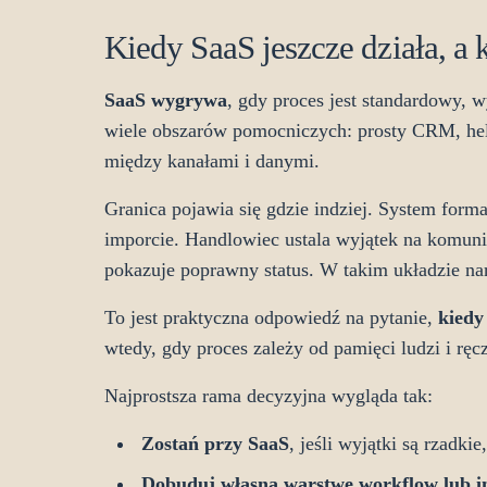
Kiedy SaaS jeszcze działa, a 
SaaS wygrywa
, gdy proces jest standardowy, w
wiele obszarów pomocniczych: prosty CRM, hel
między kanałami i danymi.
Granica pojawia się gdzie indziej. System form
imporcie. Handlowiec ustala wyjątek na komuni
pokazuje poprawny status. W takim układzie narz
To jest praktyczna odpowiedź na pytanie,
kiedy
wtedy, gdy proces zależy od pamięci ludzi i rę
Najprostsza rama decyzyjna wygląda tak:
Zostań przy SaaS
, jeśli wyjątki są rzadk
Dobuduj własną warstwę workflow lub in