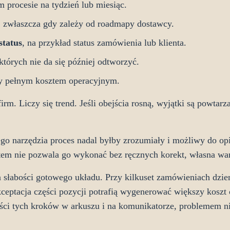
 procesie na tydzień lub miesiąc.
, zwłaszcza gdy zależy od roadmapy dostawcy.
status
, na przykład status zamówienia lub klienta.
 których nie da się później odtworzyć.
ny pełnym kosztem operacyjnym.
irm. Liczy się trend. Jeśli obejścia rosną, wyjątki są powtar
ego narzędzia proces nadal byłby zrozumiały i możliwy do op
system nie pozwala go wykonać bez ręcznych korekt, własna wa
łabości gotowego układu. Przy kilkuset zamówieniach dzien
ceptacja części pozycji potrafią wygenerować większy koszt
ości tych kroków w arkuszu i na komunikatorze, problemem nie 