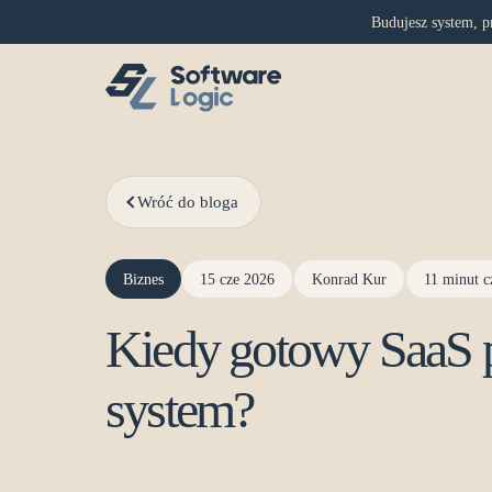
Budujesz system, p
Wróć do bloga
Biznes
15 cze 2026
Konrad Kur
11 minut c
Kiedy gotowy SaaS p
system?