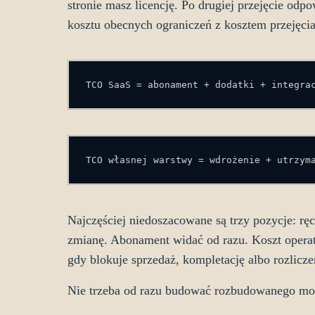
stronie masz licencję. Po drugiej przejęcie od
kosztu obecnych ograniczeń z kosztem przejęci
TCO SaaS = abonament + dodatki + integra
TCO własnej warstwy = wdrożenie + utrzym
Najczęściej niedoszacowane są trzy pozycje: rę
zmianę. Abonament widać od razu. Koszt operat
gdy blokuje sprzedaż, kompletację albo rozlicze
Nie trzeba od razu budować rozbudowanego mod