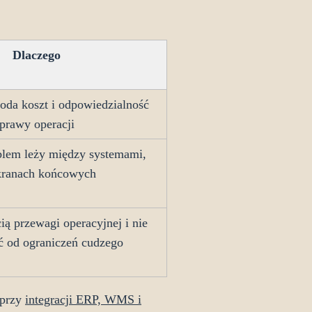
Dlaczego
da koszt i odpowiedzialność
prawy operacji
blem leży między systemami,
kranach końcowych
cią przewagi operacyjnej i nie
ć od ograniczeń cudzego
 przy
integracji ERP, WMS i