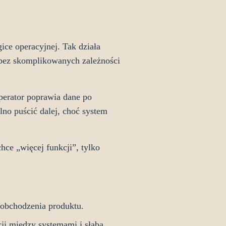
ice operacyjnej. Tak działa
bez skomplikowanych zależności
Operator poprawia dane po
no puścić dalej, choć system
chce „więcej funkcji”, tylko
a obchodzenia produktu.
cji między systemami i słaba